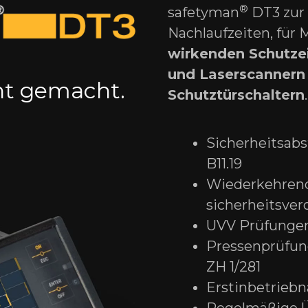
®
safetyman
DT3 zur 
Nachlaufzeiten, für
wirkenden Schutzei
und Laserscannern
ht­ gemacht.
Schutztürschaltern
.
Sicherheitsab
B11.19
Wiederkehrend
sicherheits­ve
UVV Prüfunge
Pressenprüfung
ZH 1/281
Erstinbetrieb