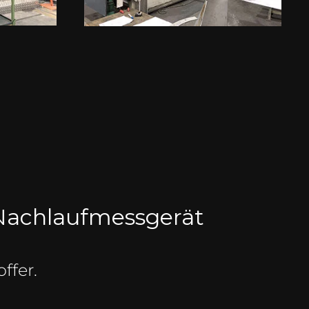
achlauf­mess­ge­rät
ffer.