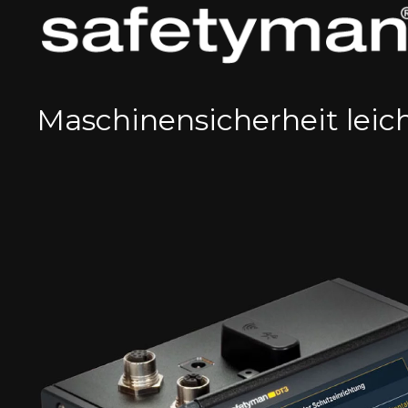
Maschinen­sicher­heit leic