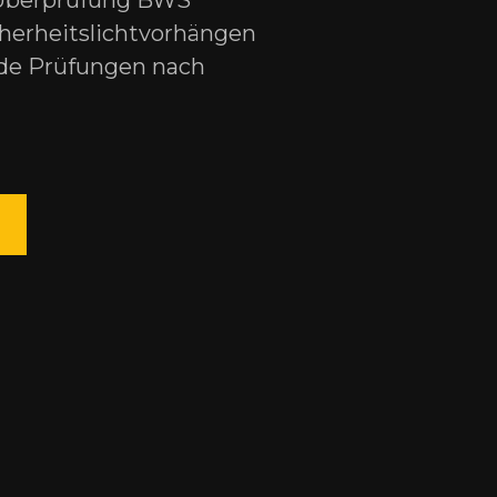
Überprüfung BWS
erheits­licht­vor­hängen
de Prüfungen nach